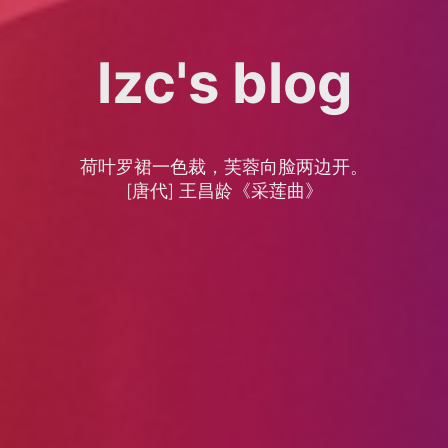
lzc's blog
荷叶罗裙一色裁，芙蓉向脸两边开。
[唐代] 王昌龄《采莲曲》